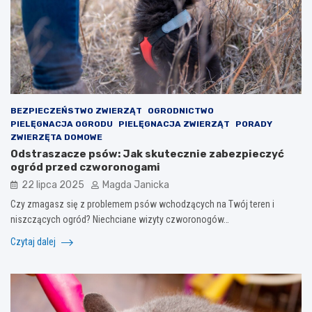
BEZPIECZEŃSTWO ZWIERZĄT
OGRODNICTWO
PIELĘGNACJA OGRODU
PIELĘGNACJA ZWIERZĄT
PORADY
ZWIERZĘTA DOMOWE
Odstraszacze psów: Jak skutecznie zabezpieczyć
ogród przed czworonogami
22 lipca 2025
Magda Janicka
Czy zmagasz się z problemem psów wchodzących na Twój teren i
niszczących ogród? Niechciane wizyty czworonogów…
Czytaj dalej