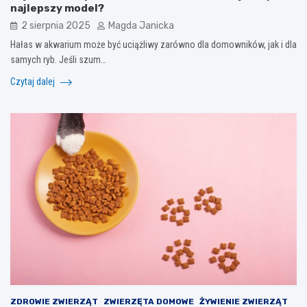
najlepszy model?
2 sierpnia 2025
Magda Janicka
Hałas w akwarium może być uciążliwy zarówno dla domowników, jak i dla
samych ryb. Jeśli szum…
Czytaj dalej
ZDROWIE ZWIERZĄT
ZWIERZĘTA DOMOWE
ŻYWIENIE ZWIERZĄT