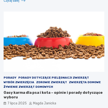
Czytaj dalej
PORADY
PORADY DOTYCZĄCE PIELĘGNACJI ZWIERZĄT
WYBÓR ZWIERZĘCIA
ZDROWIE ZWIERZĄT
ZWIERZĘTA DOMOWE
ŻYWIENIE ZWIERZĄT DOMOWYCH
Oasy karma dla psa i kota – opinie i porady dotyczące
wyboru
7 lipca 2025
Magda Janicka