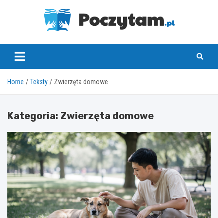
Skip
to
content
poczytam.pl
Home
Teksty
Zwierzęta domowe
Kategoria:
Zwierzęta domowe