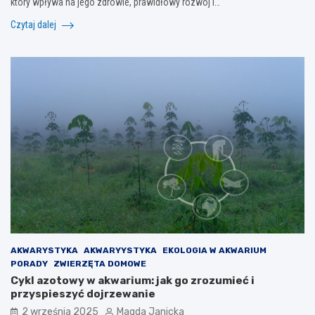
który wpływa na jego zdrowie, prawidłowy rozwój i…
Czytaj dalej
AKWARYSTYKA
AKWARYYSTYKA
EKOLOGIA W AKWARIUM
PORADY
ZWIERZĘTA DOMOWE
Cykl azotowy w akwarium: jak go zrozumieć i
przyspieszyć dojrzewanie
2 września 2025
Magda Janicka