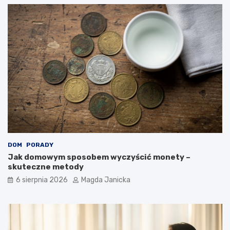
m
e
r
p
a
r
d
a
z
k
i
t
ć
y
?
k
i
DOM
PORADY
Jak domowym sposobem wyczyścić monety –
skuteczne metody
6 sierpnia 2026
Magda Janicka