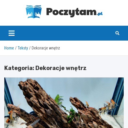
Skip
to
content
poczytam.pl
Home
Teksty
Dekoracje wnętrz
Kategoria:
Dekoracje wnętrz