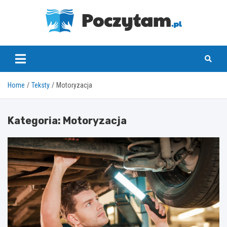
Skip
to
content
poczytam.pl
Home
Teksty
Motoryzacja
Kategoria:
Motoryzacja