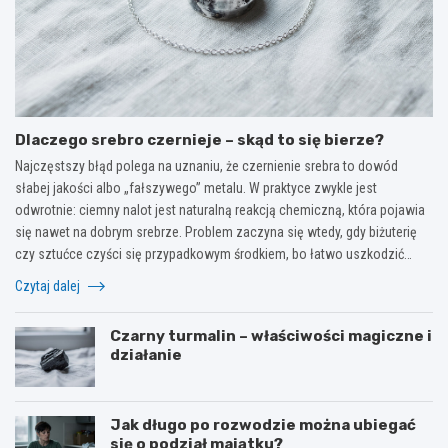
Dlaczego srebro czernieje – skąd to się bierze?
Najczęstszy błąd polega na uznaniu, że czernienie srebra to dowód
słabej jakości albo „fałszywego” metalu. W praktyce zwykle jest
odwrotnie: ciemny nalot jest naturalną reakcją chemiczną, która pojawia
się nawet na dobrym srebrze. Problem zaczyna się wtedy, gdy biżuterię
czy sztućce czyści się przypadkowym środkiem, bo łatwo uszkodzić…
Czytaj dalej
Czarny turmalin – właściwości magiczne i
działanie
Jak długo po rozwodzie można ubiegać
się o podział majątku?