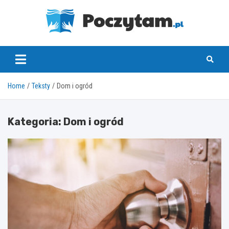
Skip
to
content
poczytam.pl
Home
Teksty
Dom i ogród
Kategoria:
Dom i ogród