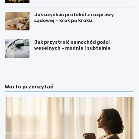
Jak uzyskać protokół z rozprawy
sądowej – krok po kroku
Jak przystroić samochód gości
weselnych – modnie i subtelnie
D
J
l
a
a
k
c
w
z
s
Warto przeczytać
e
p
g
i
o
e
n
r
a
a
u
ć
k
l
a
u
j
b