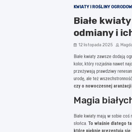
KWIATY I ROŚLINY OGRODO
Białe kwiaty
odmiany i ic
12 listopada 2025
Magda
Białe kwiaty zawsze dodają ogr
kolor, który rozjaśnia nawet na
przeżywają prawdziwy renesans
urodę, ale też wszechstronnoś
czy o nowoczesnej aranżacji
Magia białyc
Białe kwiaty mają w sobie coś 
słońca.
To właśnie dlatego ta
które pięknie prezentują si