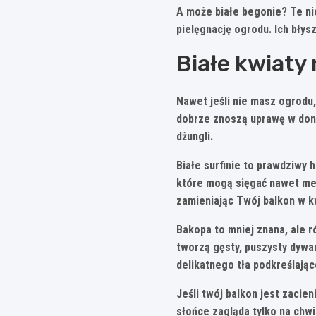
A może
białe begonie
? Te ni
pielęgnację ogrodu. Ich błys
Białe kwiaty
Nawet jeśli nie masz ogrodu
dobrze znoszą uprawę w doni
dżungli.
Białe surfinie
to prawdziwy hi
które mogą sięgać nawet metr
zamieniając Twój balkon w k
Bakopa
to mniej znana, ale r
tworzą gęsty, puszysty dywan
delikatnego tła podkreślają
Jeśli twój balkon jest zacie
słońce zagląda tylko na chwi