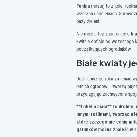
Funkia
(hosta) to z kolei rośli
wzorach i odcieniach. Sprawdzi
oazy zieleni.
Nie można też zapomnieć o
bi
kwitnie obficie od wczesnego l
początkujących ogrodników.
Białe kwiaty 
Jeśli lubisz co roku zmieniać 
letnich ogrodów – tworzą bujne
przyciągając zachwycone spojr
**Lobelia biała** to drobne,
innymi roślinami, tworząc ef
które szczególnie cenią miło
gatunków można znaleźć w se