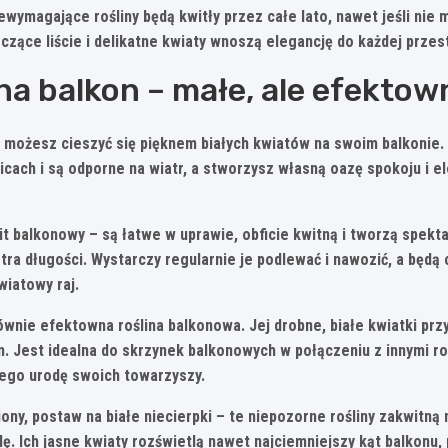
ewymagające rośliny będą kwitły przez całe lato, nawet jeśli nie 
zczące liście i delikatne kwiaty wnoszą elegancję do każdej przes
 na balkon – małe, ale efektow
, możesz cieszyć się pięknem białych kwiatów na swoim balkonie
cach i są odporne na wiatr, a stworzysz własną oazę spokoju i el
t balkonowy – są łatwe w uprawie, obficie kwitną i tworzą spekt
a długości. Wystarczy regularnie je podlewać i nawozić, a będą c
wiatowy raj.
ównie efektowna roślina balkonowa. Jej drobne, białe kwiatki prz
. Jest idealna do skrzynek balkonowych w połączeniu z innymi roś
cego urodę swoich towarzyszy.
niony, postaw na
białe niecierpki
– te niepozorne rośliny zakwitną
lę. Ich jasne kwiaty rozświetlą nawet najciemniejszy kąt balkonu