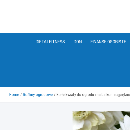
Skip
to
content
DIETA I FITNESS
DOM
FINANSE OSOBISTE
Home
Rośliny ogrodowe
Białe kwiaty do ogrodu i na balkon: najpiękni