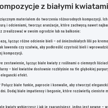
kompozycje z białymi kwiatam
wdzięcznym materiałem do tworzenia różnorodnych kompozycji.
Ich
urą i odcieniami, tworząc aranżacje, które zachwycą nawet najb
z zrealizować w swoim ogrodzie lub na balkonie:
oazę
, łącząc różne odcienie bieli – od śnieżnobiałych lilii po krem
 jak lawenda czy szałwia, aby podkreślić czystość bieli i wprowadz
ej kompozycji.
we zestawienie
, łącząc białe kwiaty z roślinami o ciemnych liścia
larny – biel kwiatów dosłownie rozbłyśnie na tle głębokiej purpur
 elegancki efekt.
? Połącz białe funkie, paprocie i konwalie, aby stworzyć elegancki
dni. Dodaj białe impatiensy i begonie, które rozświetlą cieniste
iałe kwiaty wybierzesz i jak je zaaranżujesz, jedno jest pewne – 