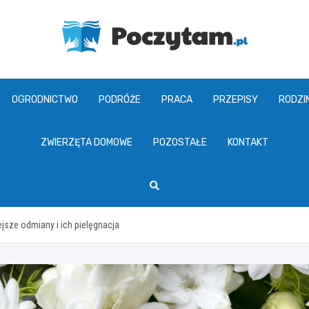
poczytam.pl
OGRODNICTWO
PODRÓŻE
PRACA
PRZEPISY
RODZI
ZWIERZĘTA DOMOWE
POZOSTAŁE
KONTAKT
ejsze odmiany i ich pielęgnacja