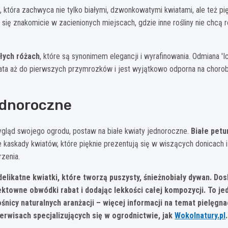
na, która zachwyca nie tylko białymi, dzwonkowatymi kwiatami, ale też p
 się znakomicie w zacienionych miejscach, gdzie inne rośliny nie chc
ałych różach
, które są synonimem elegancji i wyrafinowania. Odmiana 'I
ata aż do pierwszych przymrozków i jest wyjątkowo odporna na choroby
jednoroczne
wygląd swojego ogrodu, postaw na białe kwiaty jednoroczne.
Białe petu
 kaskady kwiatów, które pięknie prezentują się w wiszących donicach 
zenia.
 delikatne kwiatki, które tworzą puszysty, śnieżnobiały dywan. Do
ektowne obwódki rabat i dodając lekkości całej kompozycji. To je
śnicy naturalnych aranżacji – więcej informacji na temat pielęgnac
rwisach specjalizujących się w ogrodnictwie, jak
Wokolnatury.pl
.