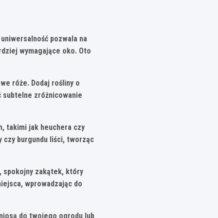
i
 uniwersalność pozwala na
ardziej wymagające oko.
Oto
owe róże. Dodaj rośliny o
ić subtelne zróżnicowanie
ch, takimi jak heuchera czy
y czy burgundu liści, tworząc
, spokojny zakątek, który
 miejsca, wprowadzając do
wniosą do twojego ogrodu lub