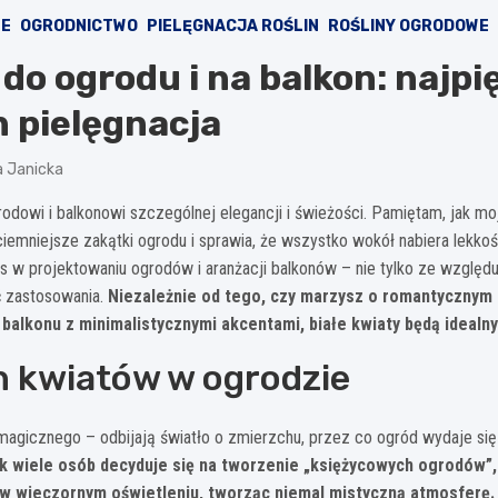
WE
OGRODNICTWO
PIELĘGNACJA ROŚLIN
ROŚLINY OGRODOWE
 do ogrodu i na balkon: najpi
h pielęgnacja
 Janicka
odowi i balkonowi szczególnej elegancji i świeżości. Pamiętam, jak moj
jciemniejsze zakątki ogrodu i sprawia, że wszystko wokół nabiera lekkośc
 w projektowaniu ogrodów i aranżacji balkonów – nie tylko ze wzglę
ć zastosowania.
Niezależnie od tego, czy marzysz o romantycznym 
 balkonu z minimalistycznymi akcentami, białe kwiaty będą ideal
h kwiatów w ogrodzie
magicznego – odbijają światło o zmierzchu, przez co ogród wydaje się
k wiele osób decyduje się na tworzenie „księżycowych ogrodów”, 
ę w wieczornym oświetleniu, tworząc niemal mistyczną atmosferę.