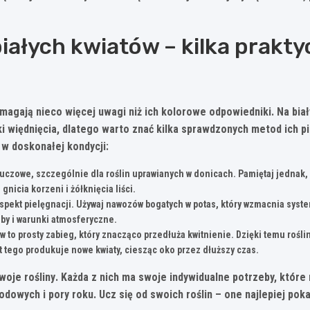
białych kwiatów – kilka prakt
ymagają nieco więcej uwagi niż ich kolorowe odpowiedniki.
Na bia
i więdnięcia, dlatego warto znać kilka sprawdzonych metod ich pi
 w doskonałej kondycji:
uczowe, szczególnie dla roślin uprawianych w donicach. Pamiętaj jednak, 
gnicia korzeni i żółknięcia liści.
spekt pielęgnacji. Używaj nawozów bogatych w potas, który wzmacnia system
by i warunki atmosferyczne.
 to prosty zabieg, który znacząco przedłuża kwitnienie. Dzięki temu roślin
t tego produkuje nowe kwiaty, ciesząc oko przez dłuższy czas.
woje rośliny
. Każda z nich ma swoje indywidualne potrzeby, które
owych i pory roku. Ucz się od swoich roślin – one najlepiej poka