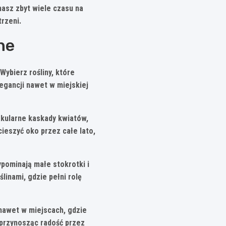
masz zbyt wiele czasu na
trzeni.
ne
.
Wybierz rośliny, które
egancji nawet w miejskiej
akularne kaskady kwiatów,
ieszyć oko przez całe lato,
ypominają małe stokrotki i
linami, gdzie pełni rolę
 nawet w miejscach, gdzie
, przynosząc radość przez