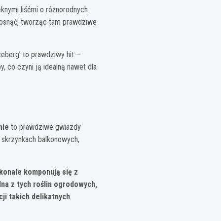
ięknymi liśćmi o różnorodnych
ą rosnąć, tworząc tam prawdziwe
ceberg’ to prawdziwy hit –
, co czyni ją idealną nawet dla
nie
to prawdziwe gwiazdy
i skrzynkach balkonowych,
skonale komponują się z
dna z tych roślin ogrodowych,
ji takich delikatnych