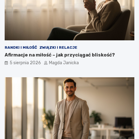
?
k
i
RANDKI I MIŁOŚĆ
ZWIĄZKI I RELACJE
Afirmacje na miłość – jak przyciągać bliskość?
5 sierpnia 2026
Magda Janicka