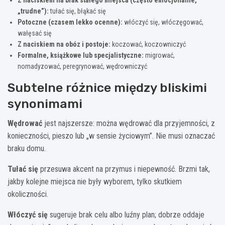
„trudne”):
tułać się, błąkać się
Potoczne (czasem lekko ocenne):
włóczyć się, włóczęgować,
wałęsać się
Z naciskiem na obóz i postoje:
koczować, koczowniczyć
Formalne, książkowe lub specjalistyczne:
migrować,
nomadyzować, peregrynować, wędrowniczyć
Subtelne różnice między bliskimi
synonimami
Wędrować
jest najszersze: można wędrować dla przyjemności, z
konieczności, pieszo lub „w sensie życiowym”. Nie musi oznaczać
braku domu.
Tułać się
przesuwa akcent na przymus i niepewność. Brzmi tak,
jakby kolejne miejsca nie były wyborem, tylko skutkiem
okoliczności.
Włóczyć się
sugeruje brak celu albo luźny plan; dobrze oddaje