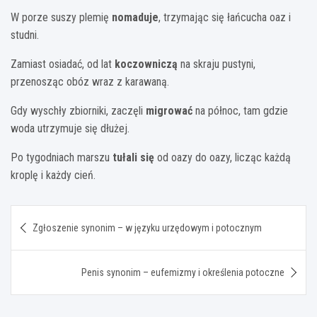
W porze suszy plemię
nomaduje
, trzymając się łańcucha oaz i
studni.
Zamiast osiadać, od lat
koczowniczą
na skraju pustyni,
przenosząc obóz wraz z karawaną.
Gdy wyschły zbiorniki, zaczęli
migrować
na północ, tam gdzie
woda utrzymuje się dłużej.
Po tygodniach marszu
tułali się
od oazy do oazy, licząc każdą
kroplę i każdy cień.
Nawigacja
Zgłoszenie synonim – w języku urzędowym i potocznym
wpisu
Penis synonim – eufemizmy i określenia potoczne