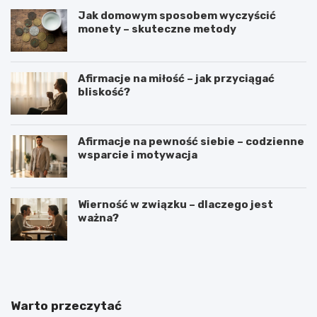
Jak domowym sposobem wyczyścić
monety – skuteczne metody
Afirmacje na miłość – jak przyciągać
bliskość?
Afirmacje na pewność siebie – codzienne
wsparcie i motywacja
Wierność w związku – dlaczego jest
ważna?
D
J
l
a
a
k
c
w
z
s
Warto przeczytać
e
p