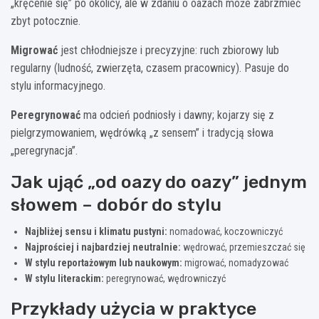
„kręcenie się” po okolicy, ale w zdaniu o oazach może zabrzmieć
zbyt potocznie.
Migrować
jest chłodniejsze i precyzyjne: ruch zbiorowy lub
regularny (ludność, zwierzęta, czasem pracownicy). Pasuje do
stylu informacyjnego.
Peregrynować
ma odcień podniosły i dawny; kojarzy się z
pielgrzymowaniem, wędrówką „z sensem” i tradycją słowa
„peregrynacja”.
Jak ująć „od oazy do oazy” jednym
słowem – dobór do stylu
Najbliżej sensu i klimatu pustyni:
nomadować, koczowniczyć
Najprościej i najbardziej neutralnie:
wędrować, przemieszczać się
W stylu reportażowym lub naukowym:
migrować, nomadyzować
W stylu literackim:
peregrynować, wędrowniczyć
Przykłady użycia w praktyce