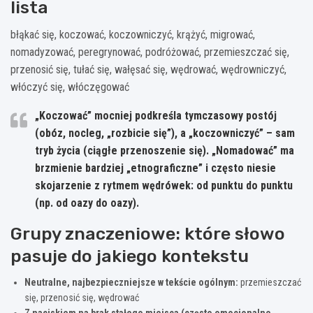
lista
błąkać się, koczować, koczowniczyć, krążyć, migrować,
nomadyzować, peregrynować, podróżować, przemieszczać się,
przenosić się, tułać się, wałęsać się, wędrować, wędrowniczyć,
włóczyć się, włóczęgować
„Koczować”
mocniej podkreśla tymczasowy postój
(obóz, nocleg, „rozbicie się”), a
„koczowniczyć”
– sam
tryb życia (ciągłe przenoszenie się).
„Nomadować”
ma
brzmienie bardziej „etnograficzne” i często niesie
skojarzenie z rytmem wędrówek: od punktu do punktu
(np. od oazy do oazy).
Grupy znaczeniowe: które słowo
pasuje do jakiego kontekstu
Neutralne, najbezpieczniejsze w tekście ogólnym:
przemieszczać
się, przenosić się, wędrować
Z naciskiem na brak stałego miejsca (często emocjonalne,