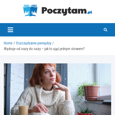
Skip
to
content
poczytam.pl
Home
Oszczędzanie pieniędzy
Wędruje od oazy do oazy – jak to ująć jednym słowem?