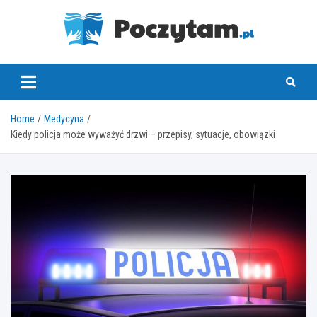
Skip
to
content
poczytam.pl
Home
Medycyna
Kiedy policja może wyważyć drzwi – przepisy, sytuacje, obowiązki