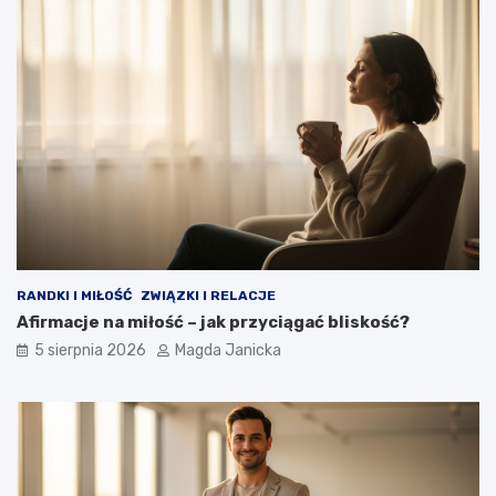
r
p
a
r
d
a
z
k
i
t
ć
y
?
k
i
RANDKI I MIŁOŚĆ
ZWIĄZKI I RELACJE
Afirmacje na miłość – jak przyciągać bliskość?
5 sierpnia 2026
Magda Janicka