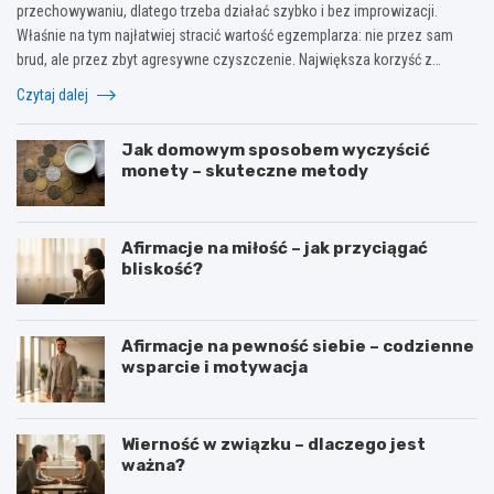
przechowywaniu, dlatego trzeba działać szybko i bez improwizacji.
Właśnie na tym najłatwiej stracić wartość egzemplarza: nie przez sam
brud, ale przez zbyt agresywne czyszczenie. Największa korzyść z…
Czytaj dalej
Jak domowym sposobem wyczyścić
monety – skuteczne metody
Afirmacje na miłość – jak przyciągać
bliskość?
Afirmacje na pewność siebie – codzienne
wsparcie i motywacja
Wierność w związku – dlaczego jest
ważna?