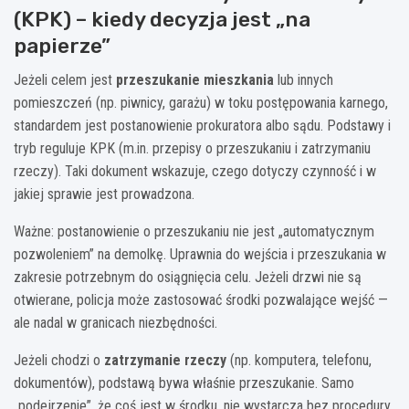
(KPK) – kiedy decyzja jest „na
papierze”
Jeżeli celem jest
przeszukanie mieszkania
lub innych
pomieszczeń (np. piwnicy, garażu) w toku postępowania karnego,
standardem jest postanowienie prokuratora albo sądu. Podstawy i
tryb reguluje KPK (m.in. przepisy o przeszukaniu i zatrzymaniu
rzeczy). Taki dokument wskazuje, czego dotyczy czynność i w
jakiej sprawie jest prowadzona.
Ważne: postanowienie o przeszukaniu nie jest „automatycznym
pozwoleniem” na demolkę. Uprawnia do wejścia i przeszukania w
zakresie potrzebnym do osiągnięcia celu. Jeżeli drzwi nie są
otwierane, policja może zastosować środki pozwalające wejść —
ale nadal w granicach niezbędności.
Jeżeli chodzi o
zatrzymanie rzeczy
(np. komputera, telefonu,
dokumentów), podstawą bywa właśnie przeszukanie. Samo
„podejrzenie”, że coś jest w środku, nie wystarcza bez procedury,