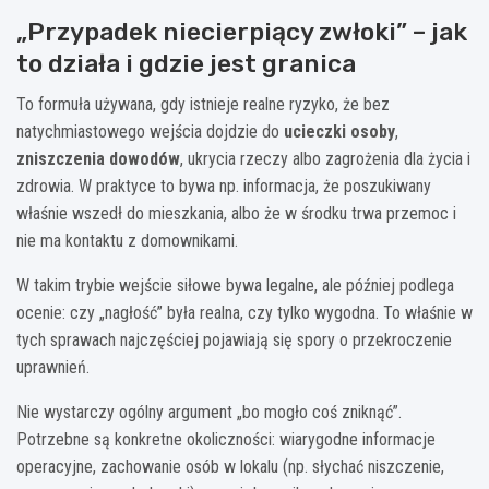
„Przypadek niecierpiący zwłoki” – jak
to działa i gdzie jest granica
To formuła używana, gdy istnieje realne ryzyko, że bez
natychmiastowego wejścia dojdzie do
ucieczki osoby
,
zniszczenia dowodów
, ukrycia rzeczy albo zagrożenia dla życia i
zdrowia. W praktyce to bywa np. informacja, że poszukiwany
właśnie wszedł do mieszkania, albo że w środku trwa przemoc i
nie ma kontaktu z domownikami.
W takim trybie wejście siłowe bywa legalne, ale później podlega
ocenie: czy „nagłość” była realna, czy tylko wygodna. To właśnie w
tych sprawach najczęściej pojawiają się spory o przekroczenie
uprawnień.
Nie wystarczy ogólny argument „bo mogło coś zniknąć”.
Potrzebne są konkretne okoliczności: wiarygodne informacje
operacyjne, zachowanie osób w lokalu (np. słychać niszczenie,