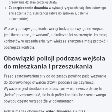
przerwanie działań grozi jej utratą.
Zabezpieczenie dowodów
w sytuacji ryzyka ich natychmiastowego
zniszczenia (np. substancje łatwe do spłukania, palenie
dokumentów).
W praktyce najwięcej kontrowersji budzą sprawy, gdzie wejście
jest tłumaczone „dowodami”, a okoliczności są rozmyte. Im mniej
konkretów w uzasadnieniu, tym większe znaczenie mają protokół i
późniejsza kontrola.
Obowiązki policji podczas wejścia
do mieszkania i przeszukania
Przed zastosowaniem siły co do zasady powinno paść wezwanie
do dobrowolnego otwarcia drzwi i poddania się czynności.
Wyważenie jest środkiem ostatecznym — nie zawsze da się to
„ładnie” przeprowadzić, ale brak próby kontaktu bez sensownego
powodu często wygląda źle w dokumentach.
Policja ma też obowiązek
wylegitymować się
oraz