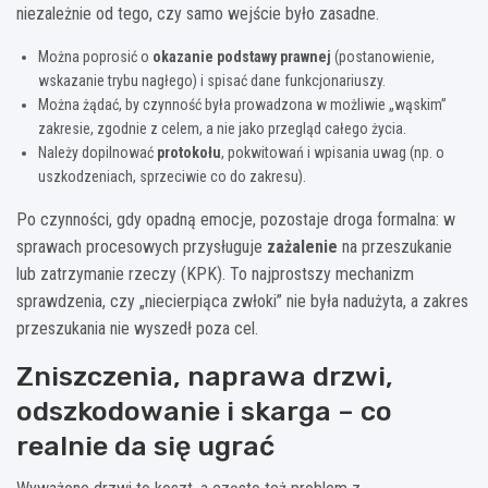
niezależnie od tego, czy samo wejście było zasadne.
Można poprosić o
okazanie podstawy prawnej
(postanowienie,
wskazanie trybu nagłego) i spisać dane funkcjonariuszy.
Można żądać, by czynność była prowadzona w możliwie „wąskim”
zakresie, zgodnie z celem, a nie jako przegląd całego życia.
Należy dopilnować
protokołu
, pokwitowań i wpisania uwag (np. o
uszkodzeniach, sprzeciwie co do zakresu).
Po czynności, gdy opadną emocje, pozostaje droga formalna: w
sprawach procesowych przysługuje
zażalenie
na przeszukanie
lub zatrzymanie rzeczy (KPK). To najprostszy mechanizm
sprawdzenia, czy „niecierpiąca zwłoki” nie była nadużyta, a zakres
przeszukania nie wyszedł poza cel.
Zniszczenia, naprawa drzwi,
odszkodowanie i skarga – co
realnie da się ugrać