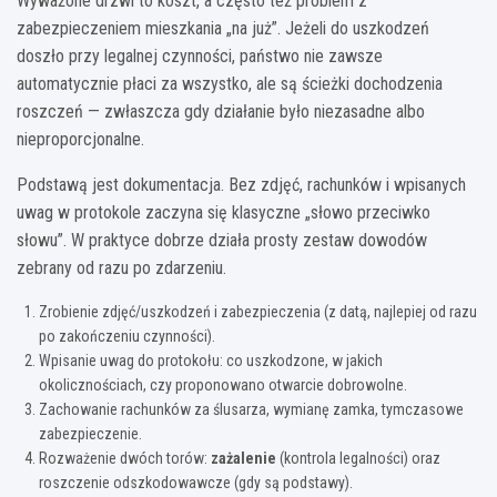
Wyważone drzwi to koszt, a często też problem z
zabezpieczeniem mieszkania „na już”. Jeżeli do uszkodzeń
doszło przy legalnej czynności, państwo nie zawsze
automatycznie płaci za wszystko, ale są ścieżki dochodzenia
roszczeń — zwłaszcza gdy działanie było niezasadne albo
nieproporcjonalne.
Podstawą jest dokumentacja. Bez zdjęć, rachunków i wpisanych
uwag w protokole zaczyna się klasyczne „słowo przeciwko
słowu”. W praktyce dobrze działa prosty zestaw dowodów
zebrany od razu po zdarzeniu.
Zrobienie zdjęć/uszkodzeń i zabezpieczenia (z datą, najlepiej od razu
po zakończeniu czynności).
Wpisanie uwag do protokołu: co uszkodzone, w jakich
okolicznościach, czy proponowano otwarcie dobrowolne.
Zachowanie rachunków za ślusarza, wymianę zamka, tymczasowe
zabezpieczenie.
Rozważenie dwóch torów:
zażalenie
(kontrola legalności) oraz
roszczenie odszkodowawcze (gdy są podstawy).