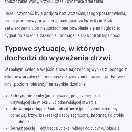
spuszczanie wody, krzyki), czas i dynamika zdarzenia.
Jeżeli czynność była podjęta bez wcześniejszego postanowienia,
organ procesowy powinien ją następnie
zatwierdzić
. Brak
zatwierdzenia albo nieuzasadnione powołanie się na nagłość to
sygnał do złożenia zażalenia i domagania się kontroli legalności.
Typowe sytuacje, w których
dochodzi do wyważenia drzwi
W realnym świecie wejście siłowe najczęściej wynika z jednego z
kilku powtarzalnych scenariuszy. Każdy z nich ma inną podstawę i
inny „poziom tolerancji” na szybkie działanie.
Zatrzymanie osoby
(poszukiwanej, podejrzanej, skazanej)
ukrywającej się w lokalu lub odmawiającej otwarcia.
Interwencja ratująca życie lub zdrowie
(podejrzenie przemocy
domowej, krzyki, brak reakcji osoby zagrożonej, informacja o próbie
samobójczej).
Gorący pościg
— gdy osoba ucieka i wbiega do budynku/lokalu, a