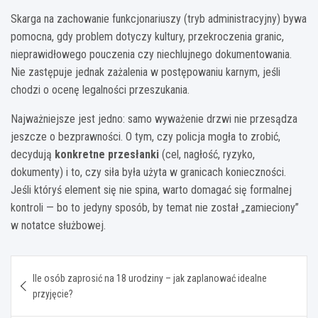
Skarga na zachowanie funkcjonariuszy (tryb administracyjny) bywa
pomocna, gdy problem dotyczy kultury, przekroczenia granic,
nieprawidłowego pouczenia czy niechlujnego dokumentowania.
Nie zastępuje jednak zażalenia w postępowaniu karnym, jeśli
chodzi o ocenę legalności przeszukania.
Najważniejsze jest jedno: samo wyważenie drzwi nie przesądza
jeszcze o bezprawności. O tym, czy policja mogła to zrobić,
decydują
konkretne przesłanki
(cel, nagłość, ryzyko,
dokumenty) i to, czy siła była użyta w granicach konieczności.
Jeśli któryś element się nie spina, warto domagać się formalnej
kontroli — bo to jedyny sposób, by temat nie został „zamieciony”
w notatce służbowej.
Nawigacja
Ile osób zaprosić na 18 urodziny – jak zaplanować idealne
wpisu
przyjęcie?