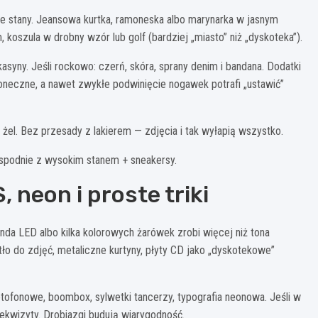
kie stany. Jeansowa kurtka, ramoneska albo marynarka w jasnym
 koszula w drobny wzór lub golf (bardziej „miasto” niż „dyskoteka”).
asyny. Jeśli rockowo: czerń, skóra, sprany denim i bandana. Dodatki
łoneczne, a nawet zwykłe podwinięcie nogawek potrafi „ustawić”
a żel. Bez przesady z lakierem — zdjęcia i tak wyłapią wszystko.
+ spodnie z wysokim stanem + sneakersy.
 neon i proste triki
nda LED albo kilka kolorowych żarówek zrobi więcej niż tona
tło do zdjęć, metaliczne kurtyny, płyty CD jako „dyskotekowe”
etofonowe, boombox, sylwetki tancerzy, typografia neonowa. Jeśli w
kwizyty. Drobiazgi budują wiarygodność.