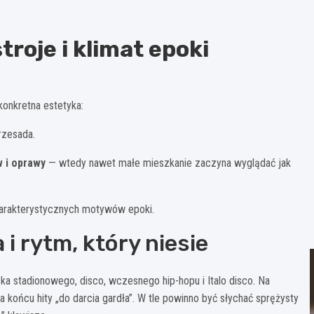
troje i klimat epoki
 konkretna estetyka:
rzesada.
w i oprawy
— wtedy nawet małe mieszkanie zaczyna wyglądać jak
 charakterystycznych motywów epoki.
i rytm, który niesie
rocka stadionowego, disco, wczesnego hip-hopu i Italo disco. Na
 na końcu hity „do darcia gardła”. W tle powinno być słychać sprężysty