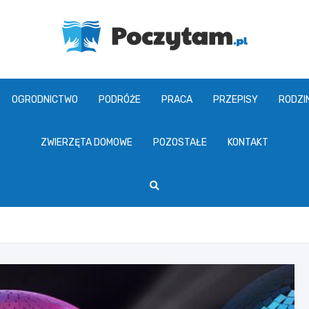
poczytam.pl
OGRODNICTWO
PODRÓŻE
PRACA
PRZEPISY
RODZI
ZWIERZĘTA DOMOWE
POZOSTAŁE
KONTAKT