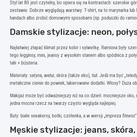
Styl lat 80 jest czytelny, bo opiera się na kontrastach: szerokie gó
zestawie. Dobrze wyglądają warstwy: T-shirt, na to marynarka lub 
handach albo zrobić domowymi sposobami (np. poduszki do ramio
Damskie stylizacje: neon, poły
Najłatwiej złapać klimat przez kolor i sylwetkę. Ramiona były sze
tego legginsy, mini, jeansy z wysokim stanem albo spódnica z poł
talii + biżuteria.
Materiały: satyna, welur, skóra (także eko), tiul. Jeśli ma być „te
metaliczne cienie do powiek, lakierowane dodatki. Włosy? Duża obj
Makijaż może być odważniejszy niż na co dzień: mocniejsze oko, r
jedna mocna rzecz na twarzy często wygląda najlepiej.
Buty: białe sneakersy, botki, czółenka, a w wersji „impreza fitness
Męskie stylizacje: jeans, skóra,