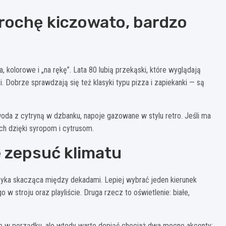
 trochę kiczowato, bardzo
, kolorowe i „na rękę”. Lata 80 lubią przekąski, które wyglądają
pki. Dobrze sprawdzają się też klasyki typu pizza i zapiekanki — są
, woda z cytryną w dzbanku, napoje gazowane w stylu retro. Jeśli ma
ch dzięki syropom i cytrusom.
e zepsuć klimatu
uzyka skacząca między dekadami. Lepiej wybrać jeden kierunek
w stroju oraz playliście. Druga rzecz to oświetlenie: białe,
, to w porządku, ale wtedy warto dopiąć chociaż dwa mocne akcenty: