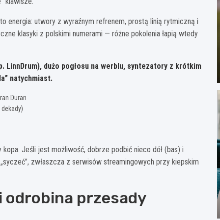
” klawisze.
to energia: utwory z wyraźnym refrenem, prostą linią rytmiczną i
zne klasyki z polskimi numerami — różne pokolenia łapią wtedy
. LinnDrum), dużo pogłosu na werblu, syntezatory z krótkim
ada” natychmiast.
ran Duran
 dekady)
y kopa. Jeśli jest możliwość, dobrze podbić nieco dół (bas) i
ią „syczeć”, zwłaszcza z serwisów streamingowych przy kiepskim
 i odrobina przesady