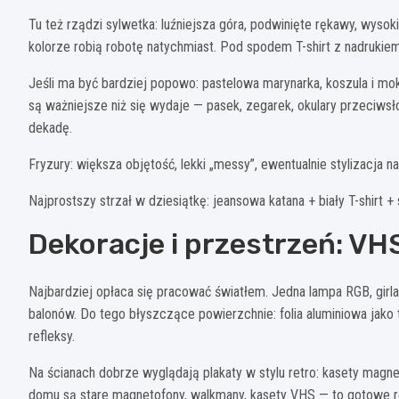
Tu też rządzi sylwetka: luźniejsza góra, podwinięte rękawy, wyso
kolorze robią robotę natychmiast. Pod spodem T-shirt z nadrukiem,
Jeśli ma być bardziej popowo: pastelowa marynarka, koszula i mok
są ważniejsze niż się wydaje — pasek, zegarek, okulary przeciws
dekadę.
Fryzury: większa objętość, lekki „messy”, ewentualnie stylizacja n
Najprostszy strzał w dziesiątkę: jeansowa katana + biały T-shirt 
Dekoracje i przestrzeń: VHS,
Najbardziej opłaca się pracować światłem. Jedna lampa RGB, girla
balonów. Do tego błyszczące powierzchnie: folia aluminiowa jako 
refleksy.
Na ścianach dobrze wyglądają plakaty w stylu retro: kasety magn
domu są stare magnetofony, walkmany, kasety VHS — to gotowe re