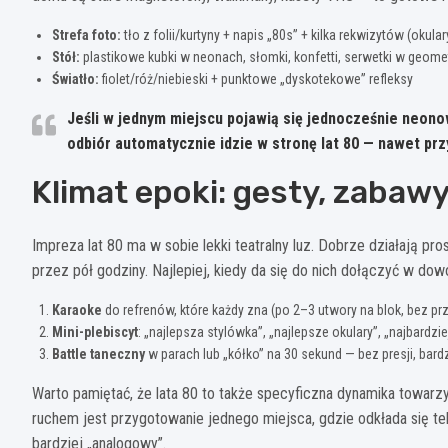
Strefa foto:
tło z folii/kurtyny + napis „80s” + kilka rekwizytów (okula
Stół:
plastikowe kubki w neonach, słomki, konfetti, serwetki w geomet
Światło:
fiolet/róż/niebieski + punktowe „dyskotekowe” refleksy
Jeśli w jednym miejscu pojawią się jednocześnie
neono
odbiór automatycznie idzie w stronę lat 80 — nawet pr
Klimat epoki: gesty, zabawy
Impreza lat 80 ma w sobie lekki teatralny luz. Dobrze działają pr
przez pół godziny. Najlepiej, kiedy da się do nich dołączyć w d
Karaoke
do refrenów, które każdy zna (po 2–3 utwory na blok, bez prz
Mini-plebiscyt
: „najlepsza stylówka”, „najlepsze okulary”, „najbardzi
Battle taneczny
w parach lub „kółko” na 30 sekund — bez presji, bardz
Warto pamiętać, że lata 80 to także specyficzna dynamika towar
ruchem jest przygotowanie jednego miejsca, gdzie odkłada się tel
bardziej „analogowy”.