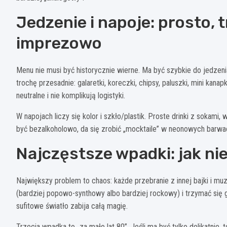
Jedzenie i napoje: prosto,
imprezowo
Menu nie musi być historycznie wierne. Ma być szybkie do jedzenia
trochę przesadnie: galaretki, koreczki, chipsy, paluszki, mini kana
neutralne i nie komplikują logistyki.
W napojach liczy się kolor i szkło/plastik. Proste drinki z sokami
być bezalkoholowo, da się zrobić „mocktaile” w neonowych barwa
Najczęstsze wpadki: jak ni
Największy problem to chaos: każde przebranie z innej bajki i m
(bardziej popowo-synthowy albo bardziej rockowy) i trzymać się go 
sufitowe światło zabija całą magię.
Trzecia wpadka to „za mało lat 80”. Jeśli ma być tylko delikatnie