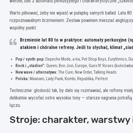
werbel, bas z automatu perkusyjnego i charakterystyczne „szkliste
Warto pilnować, żeby nie wpaść w pułapkę samych ballad. Lata 80 
rozpoznawalnym brzmieniem. Zestaw powinien mieszać anglojęzyc
wspólny punkt.
Brzmienie lat 80
to w praktyce: automaty perkusyjne (np
atakiem i chóralne refreny. Jeśli to słychać, klimat „si
Pop / synth-pop:
Depeche Mode, a-ha, Pet Shop Boys, Eurythmics, Du
Rock i „stadion”:
Queen, Bon Jovi, Europe, Guns N’ Roses (końcówka
New wave / alternatywa:
The Cure, New Order, Talking Heads
Polska:
Maanam, Lady Pank, Kombi, Republika, Perfect
Technicznie: głośność tak, by dało się rozmawiać, ale refreny miał
delikatnie wycofać ostre wysokie tony — starsze nagrania potraf
łączu.
Stroje: charakter, warstwy