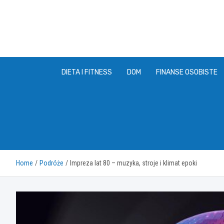
Skip
to
content
DIETA I FITNESS
DOM
FINANSE OSOBISTE
Home
Podróże
Impreza lat 80 – muzyka, stroje i klimat epoki