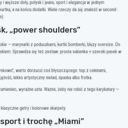
ry i węższe doły, połysk i jeans, sport i elegancja w jednym
kurtka, a na końcu dodatki. Wiele rzeczy da się znaleźć w second-
n).
sk, „power shoulders”
rokie — marynarki z poduszkami, kurtki bomberki, bluzy oversize. Do
yskiem. Sprawdza się też zestaw: prosta sukienka + szeroki pasek w
ledyskowo”, warto dorzucić coś błyszczącego: top z cekinami,
ętość, lekko artystyczny nieład, opaska albo frotka.
umieniec, wyraźne usta. Ważne, żeby nie robić z tego karykatury —
” klasyczne getry i kolorowe skarpety.
 sport i trochę „Miami”