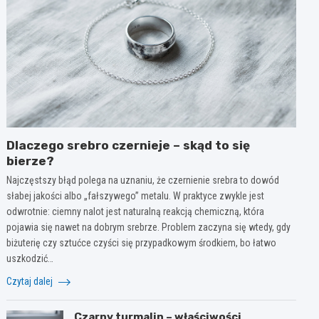
Dlaczego srebro czernieje – skąd to się
bierze?
Najczęstszy błąd polega na uznaniu, że czernienie srebra to dowód
słabej jakości albo „fałszywego” metalu. W praktyce zwykle jest
odwrotnie: ciemny nalot jest naturalną reakcją chemiczną, która
pojawia się nawet na dobrym srebrze. Problem zaczyna się wtedy, gdy
biżuterię czy sztućce czyści się przypadkowym środkiem, bo łatwo
uszkodzić…
Czytaj dalej
Czarny turmalin – właściwości