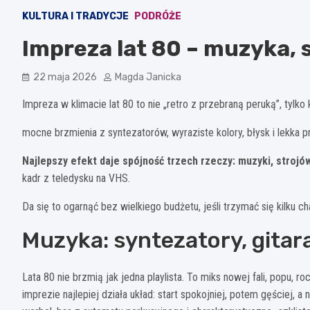
KULTURA I TRADYCJE
PODRÓŻE
Impreza lat 80 – muzyka, s
22 maja 2026
Magda Janicka
Impreza w klimacie lat 80 to nie „retro z przebraną peruką”, tylko
mocne brzmienia z syntezatorów, wyraziste kolory, błysk i lekka p
Najlepszy efekt daje spójność trzech rzeczy: muzyki, strojó
kadr z teledysku na VHS.
Da się to ogarnąć bez wielkiego budżetu, jeśli trzymać się kilku
Muzyka: syntezatory, gitara 
Lata 80 nie brzmią jak jedna playlista. To miks nowej fali, popu, 
imprezie najlepiej działa układ: start spokojniej, potem gęściej, a