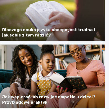
Dlaczego nauka języka obcego jest trudna i
jak sobie z tym radzić?
Jak wspierać lub rozwijać empatię u dzieci?
Przykładowe praktyki