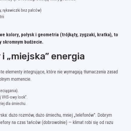
ry, rękawiczki bez palców)
rii
we kolory
,
połysk
i
geometria
(trójkąty, zygzaki, kratka), to
zy skromnym budżecie.
 i „miejska” energia
oste elementy integrujące, które nie wymagają tłumaczenia zasad
owolnym momencie.
eciągania).
ej VHS-owy look”.
iej dla śmiechu.
zyska: dużo rozmów, dużo śmiechu, mniej „telefonów”. Dobrym
efony na czas tańców (dobrowolnie) — klimat robi się od razu