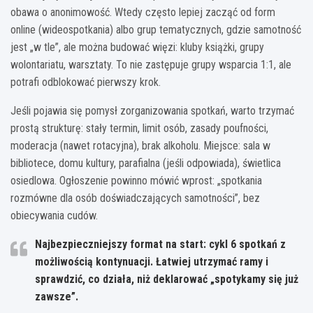
obawa o anonimowość. Wtedy często lepiej zacząć od form
online (wideospotkania) albo grup tematycznych, gdzie samotność
jest „w tle”, ale można budować więzi: kluby książki, grupy
wolontariatu, warsztaty. To nie zastępuje grupy wsparcia 1:1, ale
potrafi odblokować pierwszy krok.
Jeśli pojawia się pomysł zorganizowania spotkań, warto trzymać
prostą strukturę: stały termin, limit osób, zasady poufności,
moderacja (nawet rotacyjna), brak alkoholu. Miejsce: sala w
bibliotece, domu kultury, parafialna (jeśli odpowiada), świetlica
osiedlowa. Ogłoszenie powinno mówić wprost: „spotkania
rozmówne dla osób doświadczających samotności”, bez
obiecywania cudów.
Najbezpieczniejszy format na start:
cykl
6 spotkań
z
możliwością kontynuacji. Łatwiej utrzymać ramy i
sprawdzić, co działa, niż deklarować „spotykamy się już
zawsze”.