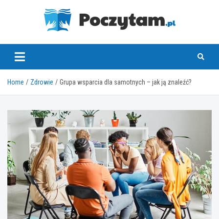
Skip
to
content
poczytam.pl
Home
Zdrowie
Grupa wsparcia dla samotnych – jak ją znaleźć?