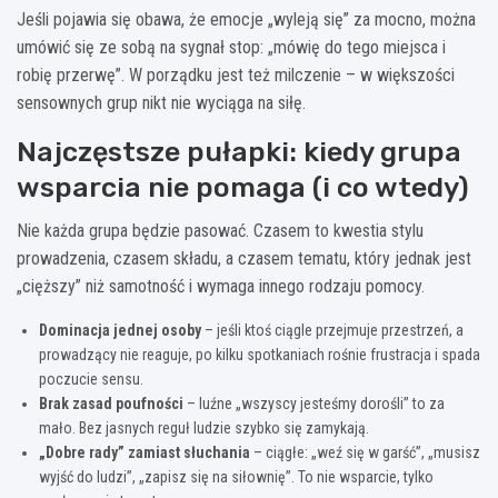
Jeśli pojawia się obawa, że emocje „wyleją się” za mocno, można
umówić się ze sobą na sygnał stop: „mówię do tego miejsca i
robię przerwę”. W porządku jest też milczenie – w większości
sensownych grup nikt nie wyciąga na siłę.
Najczęstsze pułapki: kiedy grupa
wsparcia nie pomaga (i co wtedy)
Nie każda grupa będzie pasować. Czasem to kwestia stylu
prowadzenia, czasem składu, a czasem tematu, który jednak jest
„cięższy” niż samotność i wymaga innego rodzaju pomocy.
Dominacja jednej osoby
– jeśli ktoś ciągle przejmuje przestrzeń, a
prowadzący nie reaguje, po kilku spotkaniach rośnie frustracja i spada
poczucie sensu.
Brak zasad poufności
– luźne „wszyscy jesteśmy dorośli” to za
mało. Bez jasnych reguł ludzie szybko się zamykają.
„Dobre rady” zamiast słuchania
– ciągłe: „weź się w garść”, „musisz
wyjść do ludzi”, „zapisz się na siłownię”. To nie wsparcie, tylko