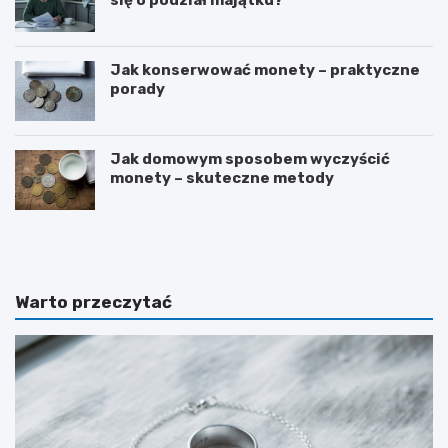
Jak konserwować monety – praktyczne
porady
Jak domowym sposobem wyczyścić
monety – skuteczne metody
D
J
l
a
a
k
c
w
z
s
Warto przeczytać
e
p
g
i
o
e
n
r
a
a
u
ć
k
l
a
u