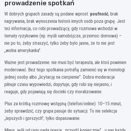
prowadzenie spotkań
W dobrych grupach zasady są podane wprost:
poufność
, brak
nagrywania, brak wynoszenia historii innych osób poza grupę. Jest
też informacja, co robi prowadzący, gdy rozmowa wchodzi w
tematy ryzykowne (np. myśli samobójcze, przemoc domowa) –
nie po to, żeby straszyć, tylko żeby było jasne, że to nie jest
„wolna amerykanka”.
Ważne jest prowadzenie: nie musi być terapeuta, ale ktoś powinien
moderować. Bez tego spotkania potrafią zamienić się w monologi
jednej osoby albo „licytację na cierpienie”. Dobra moderacja
pilnuje czasu wypowiedzi, dopytuje, gdy robi się niejasno, i
reaguje, gdy pojawiają się docinki czy moralizowanie.
Plus za krótką rozmowę wstępną (telefon/online): 10–15 minut,
żeby sprawdzić, czy grupa pasuje do sytuacji. To nie selekcja
„lepszych i gorszych”, tylko dopasowanie.
Minus, jeśli od razu pada presja: „przyjdź koniecznie”, „u nas każdy