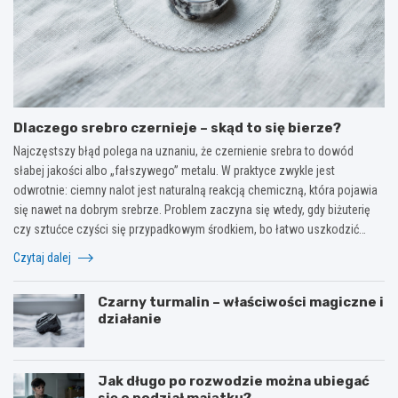
Dlaczego srebro czernieje – skąd to się bierze?
Najczęstszy błąd polega na uznaniu, że czernienie srebra to dowód
słabej jakości albo „fałszywego” metalu. W praktyce zwykle jest
odwrotnie: ciemny nalot jest naturalną reakcją chemiczną, która pojawia
się nawet na dobrym srebrze. Problem zaczyna się wtedy, gdy biżuterię
czy sztućce czyści się przypadkowym środkiem, bo łatwo uszkodzić…
Czytaj dalej
Czarny turmalin – właściwości magiczne i
działanie
Jak długo po rozwodzie można ubiegać
się o podział majątku?