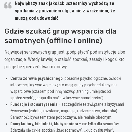
Największy znak jakości:
uczestnicy wychodzą ze
spotkania z poczuciem ulgi, a nie z wrażeniem, że
muszą coś udowodnić.
Gdzie szukać grup wsparcia dla
samotnych (offline i online)
Najwięcej sensownych grup jest „podpiętych” pod instytucje albo
organizacje. Wtedy łatwiej o stałość spotkań, zasady i kogoś, kto
pilnuje bezpieczeństwa rozmowy.
Centra zdrowia psychicznego
, poradnie psychologiczne, ośrodki
interwencji kryzysowej – często mają grupy psychoedukacyjne i
wsparciowe (czasem pod inną nazwą: „trening umiejętności
społecznych”, „grupa dla osób w kryzysie samotności”).
Fundacje i stowarzyszenia
– szczególnie te związane z kryzysami
życiowymi (żałoba, rozstanie, migracja, rodzicielstwo, choroba).
Samotność bywa tematem pobocznym, ale realnie obecnym.
Domy kultury, biblioteki, kluby seniora
– nie tylko dla seniorów.
Zdarzają się cykle spotkań „krąg rozmowy”, „klub dyskusyjny”,