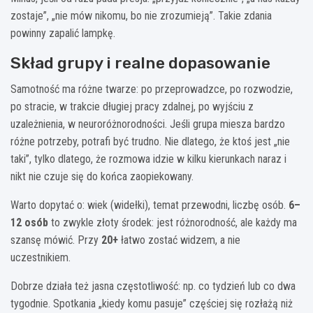
zostaje”, „nie mów nikomu, bo nie zrozumieją”. Takie zdania
powinny zapalić lampkę.
Skład grupy i realne dopasowanie
Samotność ma różne twarze: po przeprowadzce, po rozwodzie,
po stracie, w trakcie długiej pracy zdalnej, po wyjściu z
uzależnienia, w neuroróżnorodności. Jeśli grupa miesza bardzo
różne potrzeby, potrafi być trudno. Nie dlatego, że ktoś jest „nie
taki”, tylko dlatego, że rozmowa idzie w kilku kierunkach naraz i
nikt nie czuje się do końca zaopiekowany.
Warto dopytać o: wiek (widełki), temat przewodni, liczbę osób.
6–
12 osób
to zwykle złoty środek: jest różnorodność, ale każdy ma
szansę mówić. Przy
20+
łatwo zostać widzem, a nie
uczestnikiem.
Dobrze działa też jasna częstotliwość: np. co tydzień lub co dwa
tygodnie. Spotkania „kiedy komu pasuje” częściej się rozłażą niż