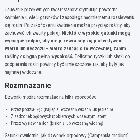
Usuwanie przekwitłych kwiatostanów stymuluje powtórne
kwitnienie u wielu gatunków i zapobiega nadmiernemu rozsiewaniu
się roślin. Po zakończeniu kwitnienia można przyciąć rośliny, aby
zachować ich zwarty pokrój.
Niektóre wysokie gatunki mogą
wymagać podpór, aby nie przewracały się pod wpływem
wiatru lub deszczu – warto zadbać o to wcześniej, zanim
rośliny osiągną pełną wysokość.
Delikatne tyczki lub siatki do
podpierania roślin powinny być umieszczone tak, aby były jak
najmniej widoczne.
Rozmnażanie
Dzwonki można rozmnażać na kilka sposobów:
Przez podział kęp (najlepiej wczesną wiosną lub jesienią)
Z sadzonek pędowych (pobieranych wczesnym latem)
Przez wysiew nasion (jesienią lub wczesną wiosną)
Gatunki dwuletnie, jak dzwonek ogrodowy (Campanula medium),