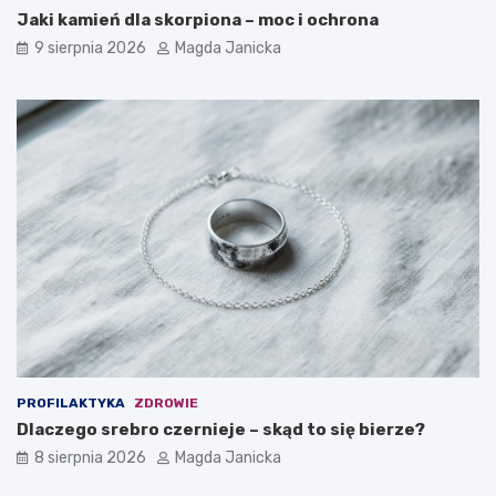
e
e
Jaki kamień dla skorpiona – moc i ochrona
g
m
9 sierpnia 2026
Magda Janicka
o
p
j
a
e
t
s
i
t
ę
t
u
r
d
u
z
d
i
n
e
a
c
i
i
j
?
a
P
k
r
s
z
o
y
PROFILAKTYKA
ZDROWIE
b
k
Dlaczego srebro czernieje – skąd to się bierze?
i
ł
e
a
8 sierpnia 2026
Magda Janicka
z
d
t
o