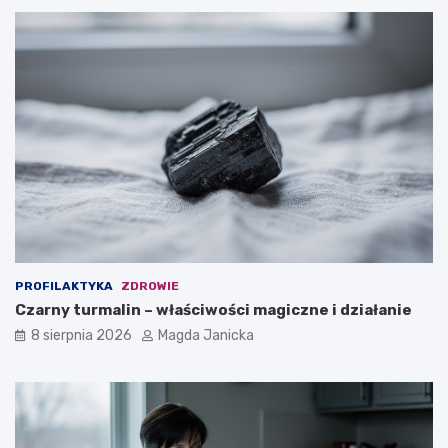
y
w
m
e
r
p
a
r
d
a
z
k
i
t
ć
y
?
k
i
PROFILAKTYKA
ZDROWIE
Czarny turmalin – właściwości magiczne i działanie
8 sierpnia 2026
Magda Janicka