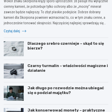
Wokół znaku Skorpiona krąży sporo uproszczeń: że pasuje mu wyłącznie
ciemny kamień, że potrzebuje tylko ochrony albo że „mocny” minerał
zawsze będzie najlepszy. To zbyt płaskie podejście. Dobrze dobrany
kamień dla Skorpiona powinien wzmacniać to, co w tym znaku cenne, a
jednocześnie tonować skrajności. Najczęściej najlepiej sprawdzają się…
Czytaj dalej
Dlaczego srebro czernieje – skąd to się
bierze?
Czarny turmalin – właściwości magiczne i
działanie
Jak długo po rozwodzie można ubiegać
się o podział majątku?
Jak konserwować monety – praktyczne