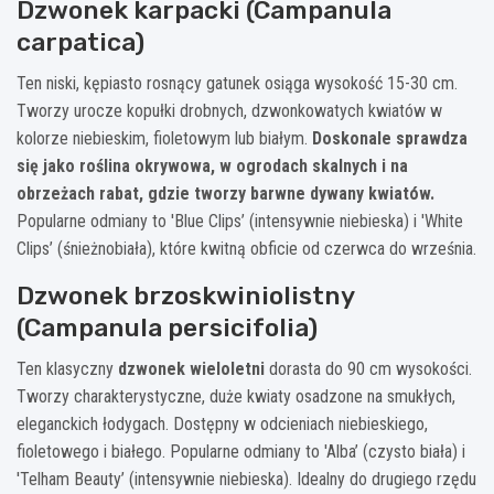
Dzwonek karpacki (Campanula
carpatica)
Ten niski, kępiasto rosnący gatunek osiąga wysokość 15-30 cm.
Tworzy urocze kopułki drobnych, dzwonkowatych kwiatów w
kolorze niebieskim, fioletowym lub białym.
Doskonale sprawdza
się jako roślina okrywowa, w ogrodach skalnych i na
obrzeżach rabat, gdzie tworzy barwne dywany kwiatów.
Popularne odmiany to 'Blue Clips’ (intensywnie niebieska) i 'White
Clips’ (śnieżnobiała), które kwitną obficie od czerwca do września.
Dzwonek brzoskwiniolistny
(Campanula persicifolia)
Ten klasyczny
dzwonek wieloletni
dorasta do 90 cm wysokości.
Tworzy charakterystyczne, duże kwiaty osadzone na smukłych,
eleganckich łodygach. Dostępny w odcieniach niebieskiego,
fioletowego i białego. Popularne odmiany to 'Alba’ (czysto biała) i
'Telham Beauty’ (intensywnie niebieska). Idealny do drugiego rzędu