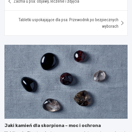
Zaćma u psa: objawy, leczenie i zdjęcia
wpisu
Tabletki uspokajające dla psa: Przewodnik po bezpiecznych
wyborach
Jaki kamień dla skorpiona – moc i ochrona