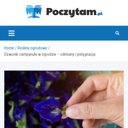
Skip
to
content
poczytam.pl
Home
Rośliny ogrodowe
Dzwonki campanula w ogrodzie – odmiany i pielęgnacja