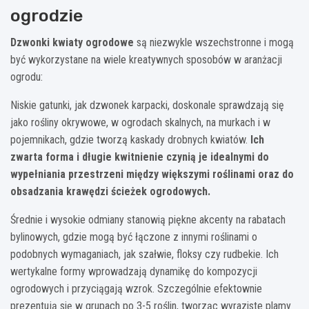
ogrodzie
Dzwonki kwiaty ogrodowe
są niezwykle wszechstronne i mogą
być wykorzystane na wiele kreatywnych sposobów w aranżacji
ogrodu:
Niskie gatunki, jak dzwonek karpacki, doskonale sprawdzają się
jako rośliny okrywowe, w ogrodach skalnych, na murkach i w
pojemnikach, gdzie tworzą kaskady drobnych kwiatów.
Ich
zwarta forma i długie kwitnienie czynią je idealnymi do
wypełniania przestrzeni między większymi roślinami oraz do
obsadzania krawędzi ścieżek ogrodowych.
Średnie i wysokie odmiany stanowią piękne akcenty na rabatach
bylinowych, gdzie mogą być łączone z innymi roślinami o
podobnych wymaganiach, jak szałwie, floksy czy rudbekie. Ich
wertykalne formy wprowadzają dynamikę do kompozycji
ogrodowych i przyciągają wzrok. Szczególnie efektownie
prezentują się w grupach po 3-5 roślin, tworząc wyraziste plamy