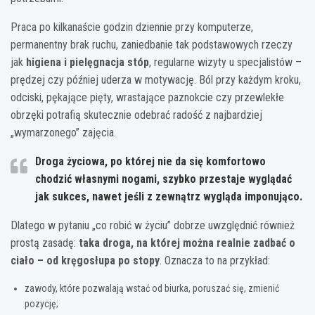
Praca po kilkanaście godzin dziennie przy komputerze,
permanentny brak ruchu, zaniedbanie tak podstawowych rzeczy
jak
higiena i pielęgnacja stóp
, regularne wizyty u specjalistów –
prędzej czy później uderza w motywację. Ból przy każdym kroku,
odciski, pękające pięty, wrastające paznokcie czy przewlekłe
obrzęki potrafią skutecznie odebrać radość z najbardziej
„wymarzonego” zajęcia.
Droga życiowa, po której nie da się komfortowo
chodzić własnymi nogami, szybko przestaje wyglądać
jak sukces, nawet jeśli z zewnątrz wygląda imponująco.
Dlatego w pytaniu „co robić w życiu” dobrze uwzględnić również
prostą zasadę:
taka droga, na której można realnie zadbać o
ciało – od kręgosłupa po stopy
. Oznacza to na przykład:
zawody, które pozwalają wstać od biurka, poruszać się, zmienić
pozycję;