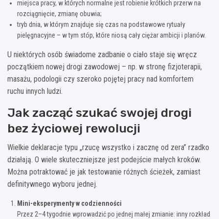
miejsca pracy, w których normalne jest robienie krótkich przerw na
rozciągnięcie, zmianę obuwia;
tryb dnia, w którym znajduje się czas na podstawowe rytuały
pielęgnacyjne – w tym stóp, które niosą cały ciężar ambicji i planów.
U niektórych osób świadome zadbanie o ciało staje się wręcz
początkiem nowej drogi zawodowej – np. w stronę fizjoterapii,
masażu, podologii czy szeroko pojętej pracy nad komfortem
ruchu innych ludzi.
Jak zacząć szukać swojej drogi
bez życiowej rewolucji
Wielkie deklaracje typu „rzucę wszystko i zacznę od zera” rzadko
działają. O wiele skuteczniejsze jest podejście małych kroków.
Można potraktować je jak testowanie różnych ścieżek, zamiast
definitywnego wyboru jednej.
Mini-eksperymenty w codzienności
Przez 2–4 tygodnie wprowadzić po jednej małej zmianie: inny rozkład