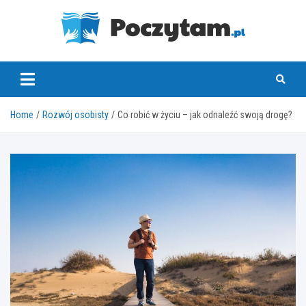
Skip
to
content
poczytam.pl
Home
Rozwój osobisty
Co robić w życiu – jak odnaleźć swoją drogę?