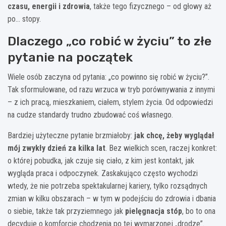
czasu, energii i zdrowia
, także tego fizycznego – od głowy aż
po… stopy.
Dlaczego „co robić w życiu” to złe
pytanie na początek
Wiele osób zaczyna od pytania: „co powinno się robić w życiu?”.
Tak sformułowane, od razu wrzuca w tryb porównywania z innymi
– z ich pracą, mieszkaniem, ciałem, stylem życia. Od odpowiedzi
na cudze standardy trudno zbudować coś własnego.
Bardziej użyteczne pytanie brzmiałoby:
jak chcę, żeby wyglądał
mój zwykły dzień za kilka lat
. Bez wielkich scen, raczej konkret:
o której pobudka, jak czuje się ciało, z kim jest kontakt, jak
wygląda praca i odpoczynek. Zaskakująco często wychodzi
wtedy, że nie potrzeba spektakularnej kariery, tylko rozsądnych
zmian w kilku obszarach – w tym w podejściu do zdrowia i dbania
o siebie, także tak przyziemnego jak
pielęgnacja stóp
, bo to ona
decyduje o komforcie chodzenia po tej wymarzonej „drodze”.