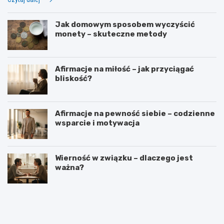
Jak domowym sposobem wyczyścić
monety – skuteczne metody
Afirmacje na miłość – jak przyciągać
bliskość?
Afirmacje na pewność siebie – codzienne
wsparcie i motywacja
Wierność w związku – dlaczego jest
ważna?
D
J
l
a
a
k
c
w
z
s