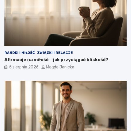
i
t
ć
y
?
k
i
RANDKI I MIŁOŚĆ
ZWIĄZKI I RELACJE
Afirmacje na miłość – jak przyciągać bliskość?
5 sierpnia 2026
Magda Janicka