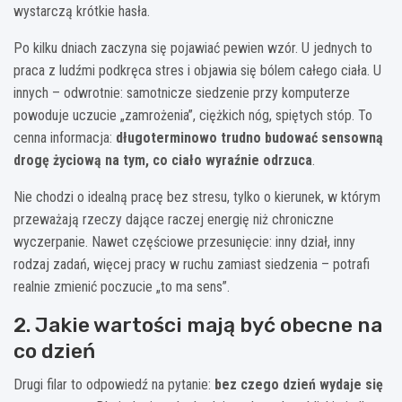
wystarczą krótkie hasła.
Po kilku dniach zaczyna się pojawiać pewien wzór. U jednych to
praca z ludźmi podkręca stres i objawia się bólem całego ciała. U
innych – odwrotnie: samotnicze siedzenie przy komputerze
powoduje uczucie „zamrożenia”, ciężkich nóg, spiętych stóp. To
cenna informacja:
długoterminowo trudno budować sensowną
drogę życiową na tym, co ciało wyraźnie odrzuca
.
Nie chodzi o idealną pracę bez stresu, tylko o kierunek, w którym
przeważają rzeczy dające raczej energię niż chroniczne
wyczerpanie. Nawet częściowe przesunięcie: inny dział, inny
rodzaj zadań, więcej pracy w ruchu zamiast siedzenia – potrafi
realnie zmienić poczucie „to ma sens”.
2. Jakie wartości mają być obecne na
co dzień
Drugi filar to odpowiedź na pytanie:
bez czego dzień wydaje się