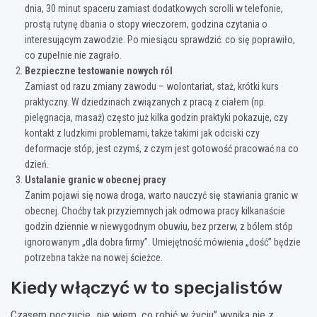
dnia, 30 minut spaceru zamiast dodatkowych scrolli w telefonie,
prostą rutynę dbania o stopy wieczorem, godzina czytania o
interesującym zawodzie. Po miesiącu sprawdzić: co się poprawiło,
co zupełnie nie zagrało.
Bezpieczne testowanie nowych ról
Zamiast od razu zmiany zawodu – wolontariat, staż, krótki kurs
praktyczny. W dziedzinach związanych z pracą z ciałem (np.
pielęgnacja, masaż) często już kilka godzin praktyki pokazuje, czy
kontakt z ludzkimi problemami, także takimi jak odciski czy
deformacje stóp, jest czymś, z czym jest gotowość pracować na co
dzień.
Ustalanie granic w obecnej pracy
Zanim pojawi się nowa droga, warto nauczyć się stawiania granic w
obecnej. Choćby tak przyziemnych jak odmowa pracy kilkanaście
godzin dziennie w niewygodnym obuwiu, bez przerw, z bólem stóp
ignorowanym „dla dobra firmy”. Umiejętność mówienia „dość” będzie
potrzebna także na nowej ścieżce.
Kiedy włączyć w to specjalistów
Czasem poczucie „nie wiem, co robić w życiu” wynika nie z