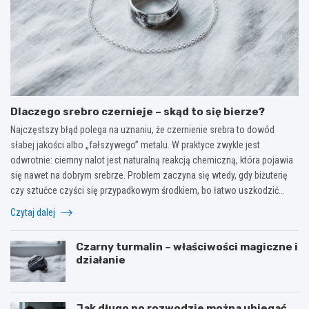
Dlaczego srebro czernieje – skąd to się bierze?
Najczęstszy błąd polega na uznaniu, że czernienie srebra to dowód
słabej jakości albo „fałszywego” metalu. W praktyce zwykle jest
odwrotnie: ciemny nalot jest naturalną reakcją chemiczną, która pojawia
się nawet na dobrym srebrze. Problem zaczyna się wtedy, gdy biżuterię
czy sztućce czyści się przypadkowym środkiem, bo łatwo uszkodzić…
Czytaj dalej
Czarny turmalin – właściwości magiczne i
działanie
Jak długo po rozwodzie można ubiegać