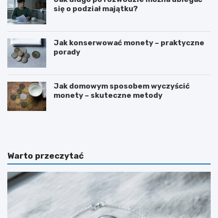
się o podział majątku?
Jak konserwować monety – praktyczne
porady
Jak domowym sposobem wyczyścić
monety – skuteczne metody
D
J
l
a
a
k
c
w
z
s
Warto przeczytać
e
p
g
i
o
e
n
r
a
a
u
ć
k
l