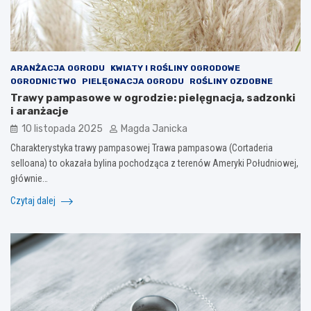
ARANŻACJA OGRODU
KWIATY I ROŚLINY OGRODOWE
OGRODNICTWO
PIELĘGNACJA OGRODU
ROŚLINY OZDOBNE
Trawy pampasowe w ogrodzie: pielęgnacja, sadzonki
i aranżacje
10 listopada 2025
Magda Janicka
Charakterystyka trawy pampasowej Trawa pampasowa (Cortaderia
selloana) to okazała bylina pochodząca z terenów Ameryki Południowej,
głównie…
Czytaj dalej